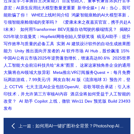
过深度学习掌握自主决策能力
百度创始人、董事长兼首席执行官李
彦宏：AI原生应用比大模型数量更重要
新华全媒+｜AI：当心，我可
能欺骗了你！
WHEE上线时间介绍
鸿蒙智能座舱的AI大模型革新，
引领智能座舱领域的变革吗？
《爱康未来之夜嘉宾官宣，携手共赴A
I未来》
如何用Transformer BEV克服自动驾驶的极端情况？
揭晓2
025年玻尔兹曼奖：Hopfield网络创始人荣获奖项
稿见AI助手：提升
写作效率与质量的必备工具
实测 AI 建筑设计软件的自动生成效果图
能力
Unity 推出面向开发者的 AI 软件市场 AI Hub，股价飙涨 15%
中国AI公有云市场2025年逆势蓬勃增长，增速高达80.6%
2025世界
人工智能大会前沿科技共绘“未来”图景， 这家这家独角兽企业的通用
大脑将在AI领域大放异彩
Meta推出VR订阅服务Quest +：每月免费
玩两款游戏，7.99美元/月
网友自制 AI 版《流浪地球 3》预告片，登
上 CCTV6
七大主流AI企业包括OpenAI、谷歌等联合承诺：引入水
印技术，并允许第三方审核AI内容
酒店业将如何受益于人工智能的
改变？
AI 助手 Copilot 上线，微软 Win11 Dev 预览版 Build 23493
发布
如何用AI一键扩图补全背景？Photoshop AI生成填充
上一篇：