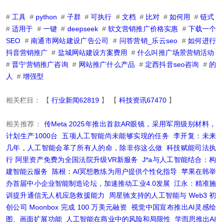
#
工具
#
python
#
子群
#
可执行
#
文档
#
比对
#
如何用
#
链式
#
适用于
#
一键
#
deepseek
#
软文营销推广价格实惠
#
下载一个
SEO
#
南通市网站建设广告公司
#
问答营销_乐云seo
#
如何进行
抖音营销推广
#
盐城网站建设方案费用
#
什么叫推广场景营销活动
#
晋宁营销推广咨询
#
网站推广什么产品
#
定西抖音seo咨询
#
的
人
#
增强型
相关栏目： 【
行业新闻62819
】 【
科技资讯67470
】
相关推荐：
传Meta 2025年推出首款AR眼镜，采用军用级别材料，
计划生产1000台
五项人工智能尚未能够实现的任务
李开复：未来
几年，人工智能会革了所有人的命，除非你这么做
科技赋能司法执
行 阿里资产免费为全国法院升级VR新服务
J*a与人工智能结合：构
建智能云服务
陈根：AI冥想教练为用户提供个性化指导
苹果在韩举
办首届中小企业智能制造论坛，加速推动工业4.0发展
江永：精准施
训提升通信无人机应急救援能力
周星驰支持的人工智能与 Web3 初
创公司 Moonbox 完成 100 万美元融资
视觉中国宣布推出AI灵感绘
图、画面扩展功能
人工智能在商业中的风险和局限性
学而思推出AI