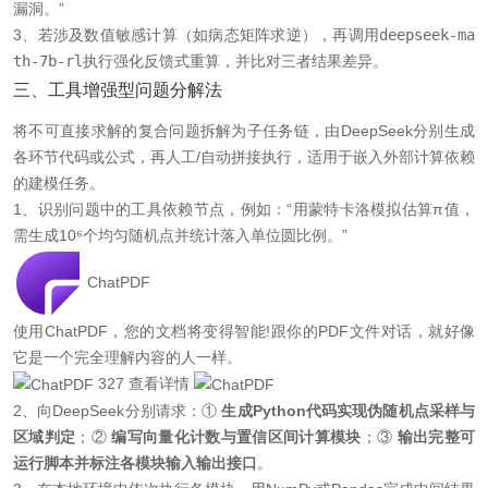
漏洞。”
3、若涉及数值敏感计算（如病态矩阵求逆），再调用
deepseek-ma
th-7b-rl
执行强化反馈式重算，并比对三者结果差异。
三、工具增强型问题分解法
将不可直接求解的复合问题拆解为子任务链，由DeepSeek分别生成
各环节代码或公式，再人工/自动拼接执行，适用于嵌入外部计算依赖
的建模任务。
1、识别问题中的工具依赖节点，例如：“用蒙特卡洛模拟估算π值，
需生成10⁶个均匀随机点并统计落入单位圆比例。”
ChatPDF
使用ChatPDF，您的文档将变得智能!跟你的PDF文件对话，就好像
它是一个完全理解内容的人一样。
327
查看详情
2、向DeepSeek分别请求：①
生成Python代码实现伪随机点采样与
区域判定
；②
编写向量化计数与置信区间计算模块
；③
输出完整可
运行脚本并标注各模块输入输出接口
。