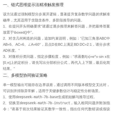
一、链式思维提示法精准触发推理
该方法通过强制模型分步展开逻辑，显著提升复杂数学问题的求解准
确率，尤其适用于含隐含条件、多阶段推导的问题。
1、在提问开头明确要求“请通过逐步推理来解答问题，并把最终答案
放置于\boxed{}中”。
2、对含几何构造的问题，追加约束说明，例如：“已知三角形ABC中
AB=5、AC=6、∠A=60°，且点D在BC上满足BD:DC=2:1，请分步求
AD长度。”
3、对微积分类问题，指定步骤粒度，例如：“求函数f(x)=e^x·sin x在
[0,π]上的定积分，请先写出分部积分公式，再代入上下限，最后化简
结果。”
二、多模型协同验证策略
单一模型输出可能存在边界误差，通过调用不同版本模型交叉比对，
可识别并排除异常解，适用于关键参数估计与稳定性分析场景。
1、使用
deepseek-math-7b-base
生成初始解与推导过程。
2、切换至
deepseek-math-7b-instruct
，输入相同问题并附加指
令：“请基于前次结果验证其数学一致性，指出任何代数错误或假设