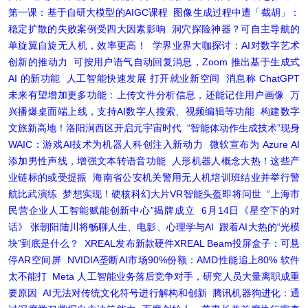
第一课：基于自研大模型的AIGC课程
图像生成过程中遭「截胡」：
稳定扩散的失败案例受四大因素影响
洞穴探险神器？可自主导航的
单旋翼自旋无人机，效率更高！
学界业界大咖探讨：AI对数字艺术
创新的推动力
可按用户语气自动回复消息，Zoom 推出基于生成式
AI 的新功能
人工智能快速发展 打开就业新空间
消息称 ChatGPT
未来有望增加更多功能：上传文件分析信息，还能记住用户画像
万
兴播爆桌面端上线，支持AI数字人搜索、视频编辑等功能
构建数字
文旅新高地！洛阳涧西区开启元宇宙时代
“智能体动作生成技术”现身
WAIC：游戏AI技术为机器人科创注入新动力
微软宣布为 Azure AI
添加男性声线，增强文本转语音功能
人形机器人概念大热！这些产
业链标的或受提振
海南省公安机关警用无人机培训班结业并举行警
航比武演练
梦想实现！硬核科幻大片VR智能头盔即将问世
“上海市
民营企业人工智能赋能创新中心”揭牌成立
6月14日《星空下的对
话》 张朝阳陆川将畅聊人生、电影、心理学与AI
跟着AI大热的“光模
块”到底是什么？
XREAL发布新款硬件XREAL Beam投屏盒子：可悬
停AR空间屏
NVIDIA垄断AI市场90%份额：AMD性能追上80% 软件
太不能打
Meta 人工智能业务落后竞争对手，研究人员大量离职成重
要原因
AI无法对传统文化符号进行解构和创新
腾讯机器狗进化：通