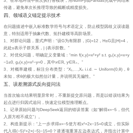
3、在本地环境中依次执行各模块，用NumPy或Pandas完成中间结果
传递，避免单次长推理导致的截断或精度损失。
四、领域语义锚定提示技术
在问题描述中嵌入标准数学符号与术语定义，防止模型因歧义误读题
意，特别适用于抽象代数、拓扑建模等高阶场景。
1、对群论问题，显式声明：“设G为有限群，|G|=12，H≤G且|H|=4，
此处≤表示子群关系，|·|表示阶数。”
2、对优化问题，明确定义变量域：“min f(x,y)=x²+y² s.t. g₁(x,y)=x+y
−1≤0, g₂(x,y)=x²−y=0，其中x∈ℝ, y∈ℝ₊。”
3、对概率建模，标注分布类型：“X₁,…,Xₙ i.i.d. ∼ Uniform(0,θ)，θ
未知，求θ的极大似然估计量，并说明其无偏性。”
五、误差溯源式反向提问法
当首次输出结果明显异常时，不重新提交原问题，而是以错误结果为
起点进行归因式追问，快速定位模型推理断点。
1、记录原始问题与DeepSeek返回的错误答案（如“解得x=−5，但代
入原方程不成立”）。
2、构造新提示：“上一步求得x=−5使方程x²+2x−15=0成立，但实际
代入得(−5)²+2×(−5)−15=0？请逐项重算左边表达式，并指出计算中