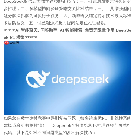
DeepSeek提供五类数学建模解题技巧：一、链式思维提示法强制分
步推理；二、多模型协同验证策略交叉比对结果；三、工具增强型问
题分解法拆解为可执行子任务；四、领域语义锚定提示技术嵌入标准
术语防歧义；五、误差溯源式反向提问法定位推理错误。
☞☞☞AI 智能聊天, 问答助手, AI 智能搜索, 免费无限量使用 DeepSe
ek R1 模型☜☜☜
如果您在数学建模竞赛中遇到复杂问题（如多约束优化、非线性系统
建模或高维数据推演），DeepSeek可提供结构化推理路径与可执行
代码。以下是针对不同问题类型的多种解决技巧：